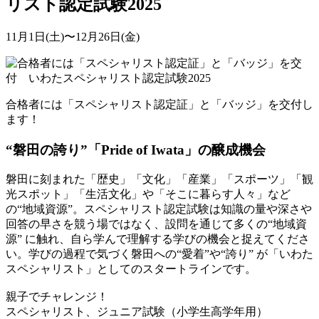
リスト認定試験2025
11月1日(土)〜12月26日(金)
合格者には「スペシャリスト認定証」と「バッジ」を交付し
ます！
“磐田の誇り”「Pride of Iwata」の醸成機会
磐田に刻まれた「歴史」「文化」「産業」「スポーツ」「観
光スポット」「生活文化」や「そこに暮らす人々」など
の“地域資源”。スペシャリスト認定試験は知識の量や深さや
回答の早さを競う場ではなく、設問を通じて多くの“地域資
源” に触れ、自ら学んで理解する学びの機会と捉えてくださ
い。学びの過程で気づく磐田への“愛着”や“誇り” が「いわた
スペシャリスト」としてのスタートラインです。
親子でチャレンジ！
スペシャリスト、ジュニア試験（小学生高学年用）