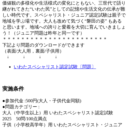
価値観の多様化や生活様式の変化にともない、三世代で語り
継がれてきた“いわた民”としての記憶や生活文化の伝承が難
しい時代です。スペシャリスト・ジュニア認定試験は親子で
地域を学ぶ場です。大人も改めて気づく“磐田の姿” もある
と思います。地域への誇りと愛着を大切に育んでいきましょ
う！（ジュニア問題は昨年と同一です）
＊＊＊＊＊＊＊＊＊＊＊＊＊＊＊＊＊＊＊＊＊＊＊
下記より問題のダウンロードができます
（表面/大人用，裏面/子供用）
↓ ↓ ↓ ↓
いわたスペシャリスト認定試験〔問題〕
実施条件
●参加代金 :500円(大人・子供代金同額)
●問題カテゴリー :
大人（中学生以上）用 いわたスペシャリスト認定試験
2025 50問/100点満点
子供（小学校高学年）用 いわたスペシャリスト・ジュニア