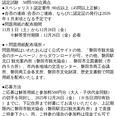
認定試験 50問/100点満点
●スペシャリスト認定要件 :90点以上（45問以上正解）
●合否の連絡 :合否のご連絡、ならびに認定証の発行は2026
年１月末頃となる予定です
●問題用紙の配布期間
11月１日（土）から12月26日（金）
※解答受付期限：12月26日（金）必着
●＜問題用紙配布場所＞
問題用紙はいわたおんぱく公式サイトの他、「磐田市観光協
会のホームページ」からダウンロードが可。その他、磐田駅
北口 観光案内所（磐田市観光協会）、磐田市立図書館（市
内５カ所）、市内各地域の交流センター、磐田市商工会議
所、磐田商工会各支所、磐田市文化財課、歴史文書館で問題
用紙を配布いたします。
●応募方法
ご応募は解答用紙と参加料500円分（大人・子供代金同額）
の切手を同封し、2025年12月26日（金）（※当日消印有効
）までに、下記住所まで封書にてお送りいただくか、上記期
限内に磐田市観光協会（磐田駅北口観光案内 所）まで直接
ご持参下さい。尚、ご持参の場合の参加料は現金でも可で