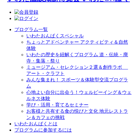
プログラム一覧
いわたおんぱくスペシャル
ちょっとアドベンチャー アクティビティ＆自然
体験
いわたの歴史を紐解くプログラム 道・伝統・廃
寺・集落・祭り
ミュージアム・セレクション２選＆創作ラボ
アート・クラフト
みんな集まれ！ スポーツ＆体験型交流プログラ
ム
心地よい自分に出会う！ウェルビーイング＆ウェ
ルネス体験
学び・活用・育てるセミナー
お客様と共有する食の悦びと文化 地元レストラ
ン＆カフェの挑戦
いわたおんぱくとは
プログラムに参加するには